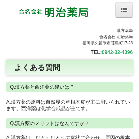
ホーム
漢方薬局
合名会社 明治薬局
会社案内
福岡県久留米市荘島町17-23
業務内容
TEL:
0942-32-4396
症状
よくある質問
取扱商品
Q.漢方薬と西洋薬の違いは？
当店のモットー
A.漢方薬の原料は自然界の草根木皮が主に用いられてい
カウンセリング
ます。西洋薬は化学合成品が主です。
よくある質問
Q.漢方薬のメリットはなんですか？
アクセス（地図）
A.漢方薬は、ひとりひとりの症状に合わせ、原因の根本